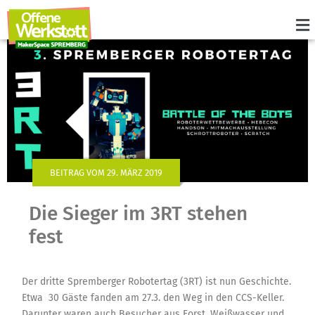
BEITRAG VOM 29. MÄRZ 2019
Die Sieger im 3RT stehen
fest
Der dritte Spremberger Robotertag (3RT) ist nun Geschichte.
Etwa 30 Gäste fanden am 27.3. den Weg in den CCS-Keller.
Darunter waren auch Besucher aus Forst, Weißwasser und