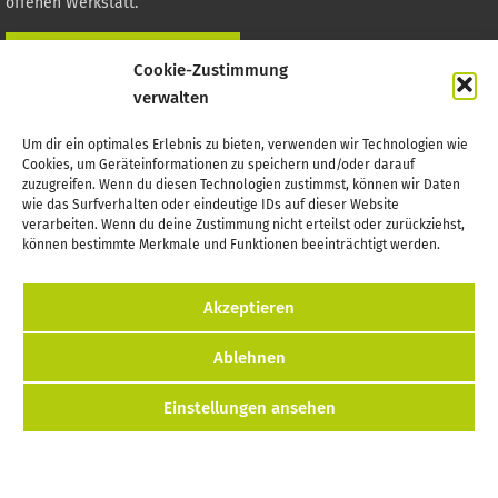
offenen Werkstatt.
HIER GIBTS MEHR INFOS
Cookie-Zustimmung
verwalten
Auf zur Offenen Werkstatt
Um dir ein optimales Erlebnis zu bieten, verwenden wir Technologien wie
Cookies, um Geräteinformationen zu speichern und/oder darauf
Die Werkstatt befindet sich in der ehemaligen Post.
zuzugreifen. Wenn du diesen Technologien zustimmst, können wir Daten
(Zugang über den Hof)
wie das Surfverhalten oder eindeutige IDs auf dieser Website
verarbeiten. Wenn du deine Zustimmung nicht erteilst oder zurückziehst,
Poststraße 1
können bestimmte Merkmale und Funktionen beeinträchtigt werden.
03130 Spremberg
Akzeptieren
Wichtiges finden
Ablehnen
Startseite
Einstellungen ansehen
Preise & Schulungen
Terminliste