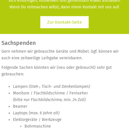
sich einbringen, mitdenken und gemeinsam etwas aufbauen.
Wenn Du mitmachen willst, dann nimm Kontakt mit uns auf.
Zur Kontakt-Seite
Sachspenden
Gern nehmen wir gebrauchte Geräte und Möbel. Ggf. können wir
auch eine zeitweilige Leihgabe vereinbaren.
Folgende Sachen könnten wir (neu oder gebraucht) sehr gut
gebrauchen:
Lampen
(Steh-, Tisch- und Denkenlampen)
Monitore / Flachbildschirme / Fernseher
(bitte nur Flachbildschirme, min. 24 Zoll)
Beamer
Laptops
(max. 6 Jahre alt)
Elektorgeräte / Werkzeuge
Bohrmaschine