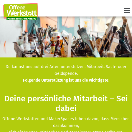
Du kannst uns auf drei Arten unterstützen. Mitarbeit, Sach- oder
Geldspende.
Folgende Unterstützung ist uns die wichtigste:
Deine persönliche Mitarbeit – Sei
dabei
Offene Werkstätten und MakerSpaces leben davon, dass Menschen
dazukommen,