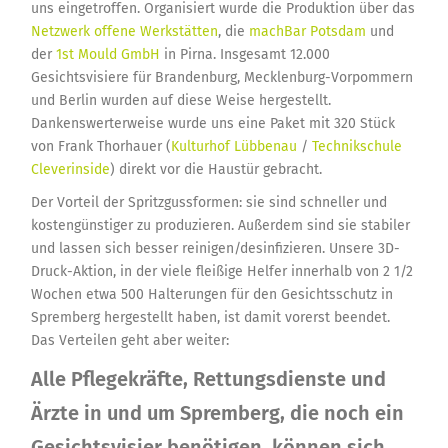
uns eingetroffen. Organisiert wurde die Produktion über das
Netzwerk offene Werkstätten
, die
machBar Potsdam
und
der
1st Mould GmbH
in Pirna. Insgesamt 12.000
Gesichtsvisiere für Brandenburg, Mecklenburg-Vorpommern
und Berlin wurden auf diese Weise hergestellt.
Dankenswerterweise wurde uns eine Paket mit 320 Stück
von Frank Thorhauer (
Kulturhof Lübbenau
/
Technikschule
Cleverinside
) direkt vor die Haustür gebracht.
Der Vorteil der Spritzgussformen: sie sind schneller und
kostengünstiger zu produzieren. Außerdem sind sie stabiler
und lassen sich besser reinigen/desinfizieren. Unsere 3D-
Druck-Aktion, in der viele fleißige Helfer innerhalb von 2 1/2
Wochen etwa 500 Halterungen für den Gesichtsschutz in
Spremberg hergestellt haben, ist damit vorerst beendet.
Das Verteilen geht aber weiter:
Alle Pflegekräfte, Rettungsdienste und
Ärzte in und um Spremberg, die noch ein
Gesichtsvisier benötigen, können sich