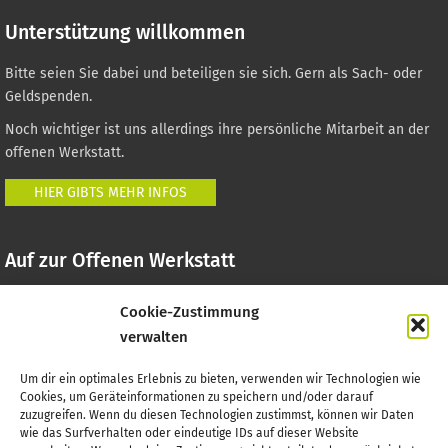
Unterstützung willkommen
Bitte seien Sie dabei und beteiligen sie sich. Gern als Sach- oder
Geldspenden.
Noch wichtiger ist uns allerdings ihre persönliche Mitarbeit an der
offenen Werkstatt.
HIER GIBTS MEHR INFOS
Auf zur Offenen Werkstatt
Die Werkstatt befindet sich in der ehemaligen Post.
Cookie-Zustimmung
(Zugang über den Hof)
verwalten
Poststraße 1
03130 Spremberg
Um dir ein optimales Erlebnis zu bieten, verwenden wir Technologien wie
Cookies, um Geräteinformationen zu speichern und/oder darauf
zuzugreifen. Wenn du diesen Technologien zustimmst, können wir Daten
wie das Surfverhalten oder eindeutige IDs auf dieser Website
Wichtiges finden