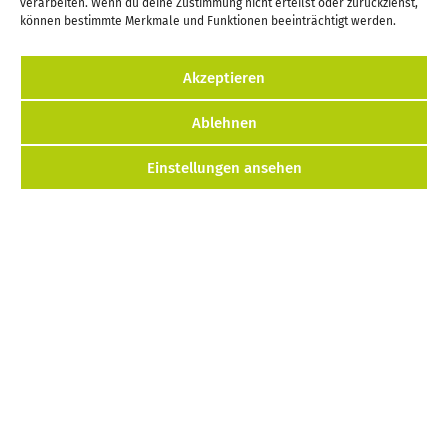
verarbeiten. Wenn du deine Zustimmung nicht erteilst oder zurückziehst,
können bestimmte Merkmale und Funktionen beeinträchtigt werden.
Startseite
Akzeptieren
Preise & Schulungen
Ablehnen
Terminliste
Einstellungen ansehen
Helfen
Kontakt
Kontakt
Impressum
Cookie-Richtlinie (EU)
Datenschutzerklärung