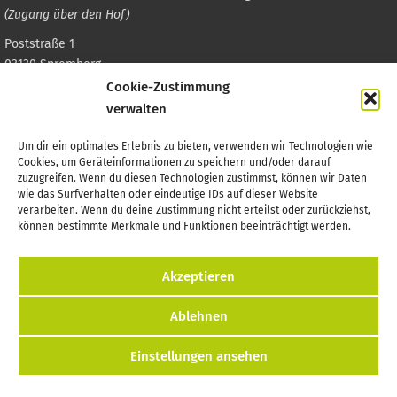
(Zugang über den Hof)
Poststraße 1
03130 Spremberg
Cookie-Zustimmung
verwalten
Wichtiges finden
Um dir ein optimales Erlebnis zu bieten, verwenden wir Technologien wie
Cookies, um Geräteinformationen zu speichern und/oder darauf
Startseite
zuzugreifen. Wenn du diesen Technologien zustimmst, können wir Daten
wie das Surfverhalten oder eindeutige IDs auf dieser Website
Preise & Schulungen
verarbeiten. Wenn du deine Zustimmung nicht erteilst oder zurückziehst,
können bestimmte Merkmale und Funktionen beeinträchtigt werden.
Terminliste
Akzeptieren
Helfen
Ablehnen
Kontakt
Einstellungen ansehen