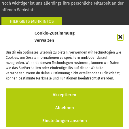
Noch wichtiger ist uns allerdings ihre persönliche Mitarbeit an der
offenen Werkstatt.
HIER GIBTS MEHR INFOS
Cookie-Zustimmung
Auf zur Offenen Werkstatt
verwalten
Die Werkstatt befindet sich in der ehemaligen Post.
Um dir ein optimales Erlebnis zu bieten, verwenden wir Technologien wie
Cookies, um Geräteinformationen zu speichern und/oder darauf
(Zugang über den Hof)
zuzugreifen. Wenn du diesen Technologien zustimmst, können wir Daten
wie das Surfverhalten oder eindeutige IDs auf dieser Website
Poststraße 1
verarbeiten. Wenn du deine Zustimmung nicht erteilst oder zurückziehst,
03130 Spremberg
können bestimmte Merkmale und Funktionen beeinträchtigt werden.
Wichtiges finden
Akzeptieren
Ablehnen
Startseite
Einstellungen ansehen
Preise & Schulungen