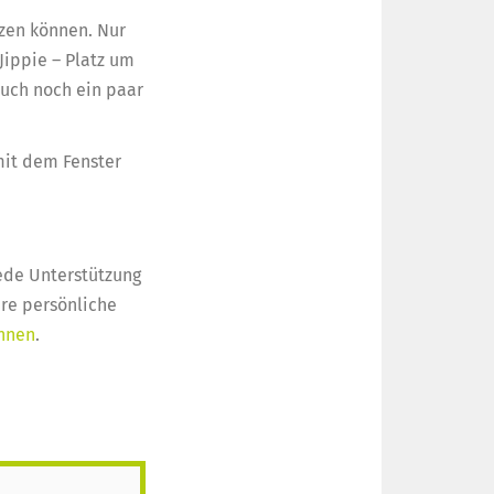
tzen können. Nur
Jippie – Platz um
auch noch ein paar
mit dem Fenster
ede Unterstützung
hre persönliche
önnen
.