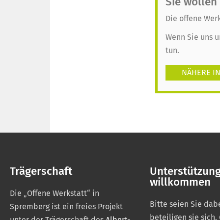
Sie wollen
Die offene Werk
Wenn Sie uns u
tun.
NÄHERE IN
Trägerschaft
Unterstützun
willkommen
Die „Offene Werkstatt“ in
Bitte seien Sie dab
Spremberg ist ein freies Projekt
beteiligen sie sich.
unter der Trägerschaft des
Albert-