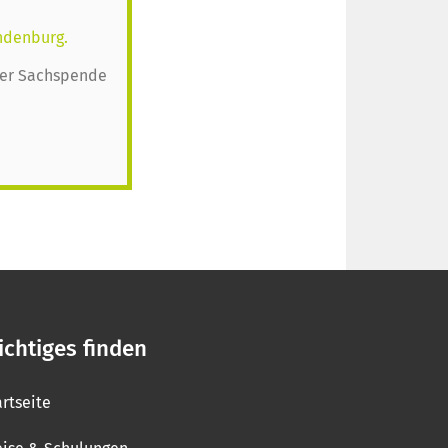
ndenburg.
oder Sachspende
chtiges finden
artseite