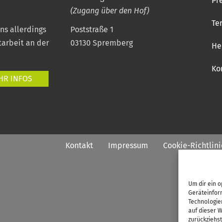
Pr
(Zugang über den Hof)
Te
uns allerdings
Poststraße 1
tarbeit an der
03130 Spremberg
He
Ko
HR INFOS
Kontakt
Impressum
Cookie-Richtlini
Um dir ein o
Geräteinfor
Technologie
auf dieser W
zurückziehs