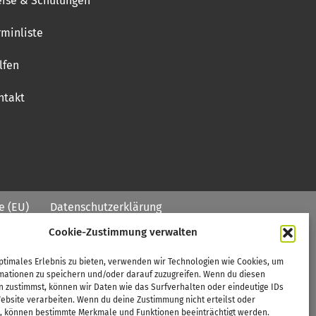
eise & Schulungen
rminliste
lfen
ntakt
e (EU)
Datenschutzerklärung
Cookie-Zustimmung verwalten
ptimales Erlebnis zu bieten, verwenden wir Technologien wie Cookies, um
mationen zu speichern und/oder darauf zuzugreifen. Wenn du diesen
n zustimmst, können wir Daten wie das Surfverhalten oder eindeutige IDs
ebsite verarbeiten. Wenn du deine Zustimmung nicht erteilst oder
t, können bestimmte Merkmale und Funktionen beeinträchtigt werden.