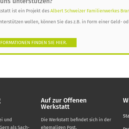
 uns unterstützen?
statt ist ein Projekt des
Albert Schweizer Familienwerkes Bra
nterstützen wollen, können Sie das z.B. in Form einer Geld- 
FORMATIONEN FINDEN SIE HIER.
g
Auf zur Offenen
Wi
Werkstatt
St
ei und
Die Werkstatt befindet sich in der
 Gern als Sach-
ehemaligen Post.