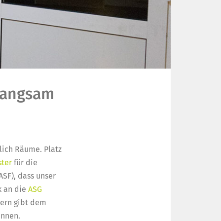
 langsam
lich Räume. Platz
ter
für die
ASF), dass unser
k an die
ASG
ndern gibt dem
innen.