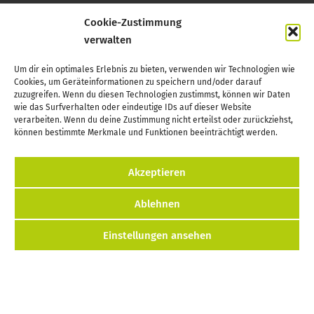
HIER GIBTS MEHR INFOS
Cookie-Zustimmung
verwalten
Auf zur Offenen Werkstatt
Um dir ein optimales Erlebnis zu bieten, verwenden wir Technologien wie
Cookies, um Geräteinformationen zu speichern und/oder darauf
Die Werkstatt befindet sich in der ehemaligen Post.
zuzugreifen. Wenn du diesen Technologien zustimmst, können wir Daten
wie das Surfverhalten oder eindeutige IDs auf dieser Website
(Zugang über den Hof)
verarbeiten. Wenn du deine Zustimmung nicht erteilst oder zurückziehst,
Poststraße 1
können bestimmte Merkmale und Funktionen beeinträchtigt werden.
03130 Spremberg
Akzeptieren
Wichtiges finden
Ablehnen
Startseite
Einstellungen ansehen
Preise & Schulungen
Terminliste