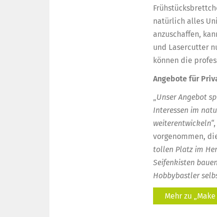
Frühstücksbrettche
natürlich alles U
anzuschaffen, kan
und Lasercutter n
können die profes
Angebote für Pri
„
Unser Angebot spr
Interessen im nat
weiterentwickeln
“
vorgenommen, die
tollen Platz im He
Seifenkisten baue
Hobbybastler selbst
Mehr zu „Make