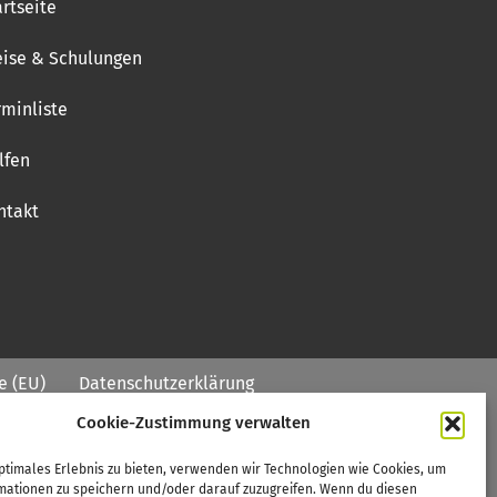
artseite
eise & Schulungen
rminliste
lfen
ntakt
e (EU)
Datenschutzerklärung
Cookie-Zustimmung verwalten
ptimales Erlebnis zu bieten, verwenden wir Technologien wie Cookies, um
mationen zu speichern und/oder darauf zuzugreifen. Wenn du diesen