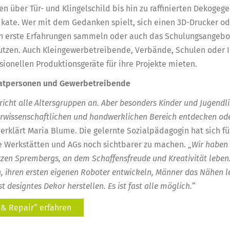
n über Tür- und Klingelschild bis hin zu raffinierten Dekogeg
nikate. Wer mit dem Gedanken spielt, sich einen 3D-Drucker od
n erste Erfahrungen sammeln oder auch das Schulungsangebot
utzen. Auch Kleingewerbetreibende, Verbände, Schulen oder I
sionellen Produktionsgeräte für ihre Projekte mieten.
vatpersonen und Gewerbetreibende
icht alle Altersgruppen an. Aber besonders Kinder und Jugendl
urwissenschaftlichen und handwerklichen Bereich entdecken od
, erklärt Maria Blume. Die gelernte Sozialpädagogin hat sich fü
 Werkstätten und AGs noch sichtbarer zu machen. „
Wir haben 
rzen Sprembergs, an dem Schaffensfreude und Kreativität leben
n, ihren ersten eigenen Roboter entwickeln, Männer das Nähen 
 designtes Dekor herstellen. Es ist fast alle möglich.
“
 & Repair“ erfahren