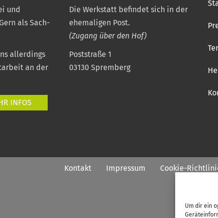
St
ei und
Die Werkstatt befindet sich in der
 Gern als Sach-
ehemaligen Post.
Pr
(Zugang über den Hof)
Te
uns allerdings
Poststraße 1
tarbeit an der
03130 Spremberg
He
Ko
HR INFOS
Kontakt
Impressum
Cookie-Richtlini
Um dir ein o
Geräteinfor